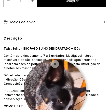
Meios de envio
Descrição
Twist Suíno - ESÔFAGO SUÍNO DESIDRATADO – 150g
Contém aproximadamente
7 a 8 unidades
. Mastigável natural,
maleável e de fácil aceitação, formado por esôfagos enrolados —
ideal para cães de porte mini, idosos e também para introdução de
filhotes aos mastigáveis.
Dificuldade:
Fácil
Indicação:
Cães saudáveis de todos os portes
Composição:
Esôfago suíno desidratado
Produzido com ingrediente de origem animal e desidratado
lentamente em temperatura controlada, garantindo durabilidade e
conservação sem adição de químicos.
COMO USAR