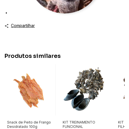
Compartilhar
Produtos similares
Snack de Peito de Frango
KIT TREINAMENTO
KIT C
Desidratado 100g
FUNCIONAL
FILHO