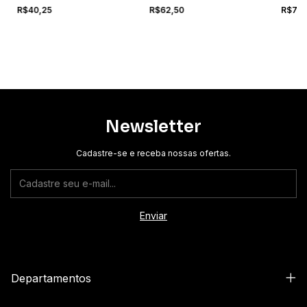
R$40,25
R$62,50
R$73
Newsletter
Cadastre-se e receba nossas ofertas.
Departamentos