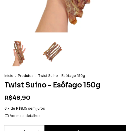
Início
.
Produtos
.
Twist Suíno - Esôfago 150g
Twist Suíno - Esôfago 150g
R$48,90
6
x de
R$8,15
sem juros
Ver mais detalhes