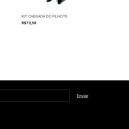
KIT CHEGADA DO FILHOTE
Bochecha Bovin
R$73,56
R$36,90