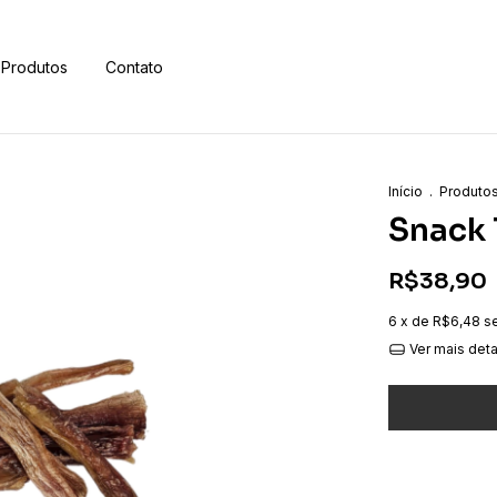
Produtos
Contato
Início
.
Produto
Snack 
R$38,90
6
x de
R$6,48
s
Ver mais det