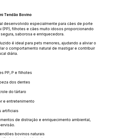
ini Tendão Bovino
ral desenvolvido especialmente para cães de porte
i (PP), filhotes e cães muito idosos proporcionando
segura, saborosa e enriquecedora.
zido é ideal para pets menores, ajudando a aliviar o
lar o comportamento natural de mastigar e contribuir
cal diária.
es PP, P e filhotes
impeza dos dentes
role do tártaro
r e entretenimento
artificiais
omentos de distração e enriquecimento ambiental,
ervisão.
tendões bovinos naturais