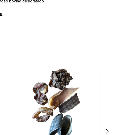
ndão bovino desidratado.
ar