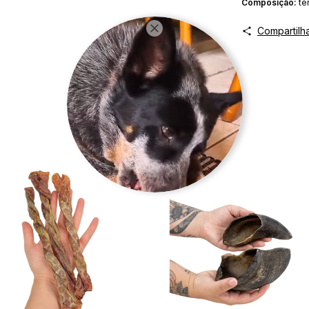
Composição:
te
Compartilh