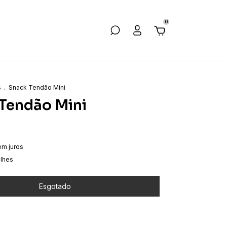
0
s
.
Snack Tendão Mini
Tendão Mini
em juros
alhes