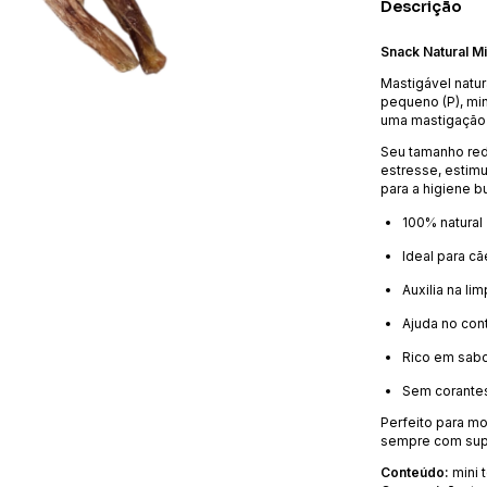
Descrição
Snack Natural M
Mastigável natu
pequeno (P), min
uma mastigação 
Seu tamanho redu
estresse, estimu
para a higiene bu
100% natural
Ideal para cã
Auxilia na l
Ajuda no cont
Rico em sabo
Sem corantes 
Perfeito para m
sempre com sup
Conteúdo:
mini 